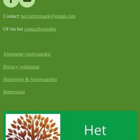
F
Y
a
o
Contact:
het.luitzenpark@gmail.com
c
u
e
T
Of via het
contactformulier
b
u
o
b
o
e
Algemene voorwaarden
k
Privacy verklaring
Huisregels & Voorwaarden
Impressum