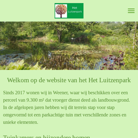
Ga
direct
naar
de
hoofdinhoud
Welkom op de
web
site
van het Het Luitzenpark
Sinds 2017 wonen wij in Weener, waar wij beschikken over een
perceel van 9.300 m² dat vroeger dienst deed als landbouwgrond.
In de afgelopen jaren hebben wij dit terrein stap voor stap
omgevormd tot een parkachtige tuin met verschillende zones en
unieke elementen.
Tuinkamers en bijzondere bomen