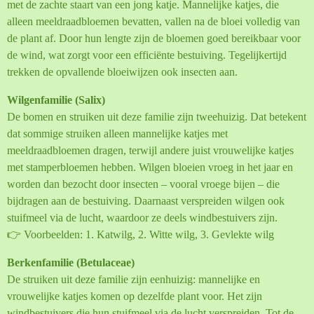
met de zachte staart van een jong katje. Mannelijke katjes, die
alleen meeldraadbloemen bevatten, vallen na de bloei volledig van
de plant af. Door hun lengte zijn de bloemen goed bereikbaar voor
de wind, wat zorgt voor een efficiënte bestuiving. Tegelijkertijd
trekken de opvallende bloeiwijzen ook insecten aan.
Wilgenfamilie (Salix)
De bomen en struiken uit deze familie zijn tweehuizig. Dat betekent
dat sommige struiken alleen mannelijke katjes met
meeldraadbloemen dragen, terwijl andere juist vrouwelijke katjes
met stamperbloemen hebben. Wilgen bloeien vroeg in het jaar en
worden dan bezocht door insecten – vooral vroege bijen – die
bijdragen aan de bestuiving. Daarnaast verspreiden wilgen ook
stuifmeel via de lucht, waardoor ze deels windbestuivers zijn.
👉 Voorbeelden: 1. Katwilg, 2. Witte wilg, 3. Gevlekte wilg
Berkenfamilie (Betulaceae)
De struiken uit deze familie zijn eenhuizig: mannelijke en
vrouwelijke katjes komen op dezelfde plant voor. Het zijn
windbestuivers die hun stuifmeel via de lucht verspreiden. Tot de