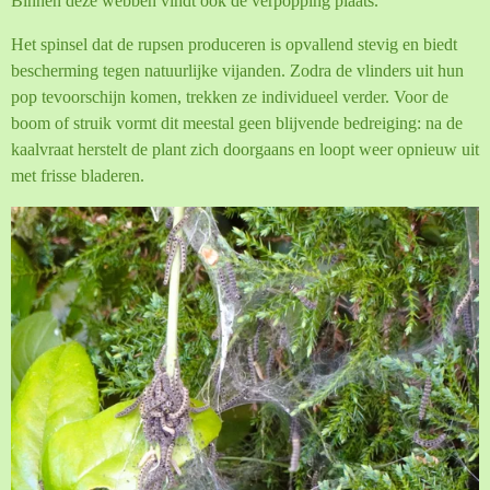
Binnen deze webben vindt ook de verpopping plaats.
Het spinsel dat de rupsen produceren is opvallend stevig en biedt
bescherming tegen natuurlijke vijanden. Zodra de vlinders uit hun
pop tevoorschijn komen, trekken ze individueel verder. Voor de
boom of struik vormt dit meestal geen blijvende bedreiging: na de
kaalvraat herstelt de plant zich doorgaans en loopt weer opnieuw uit
met frisse bladeren.