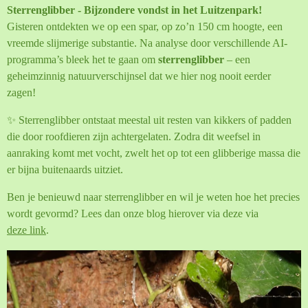
Sterrenglibber - Bijzondere vondst in het Luitzenpark!
Gisteren ontdekten we op een spar, op zo’n 150 cm hoogte, een
vreemde slijmerige substantie. Na analyse door verschillende AI-
programma’s bleek het te gaan om
sterrenglibber
– een
geheimzinnig natuurverschijnsel dat we hier nog nooit eerder
zagen!
✨ Sterrenglibber ontstaat meestal uit resten van kikkers of padden
die door roofdieren zijn achtergelaten. Zodra dit weefsel in
aanraking komt met vocht, zwelt het op tot een glibberige massa die
er bijna buitenaards uitziet.
Ben je benieuwd naar sterrenglibber en wil je weten hoe het precies
wordt gevormd? Lees dan onze blog hierover via deze via
deze link
.