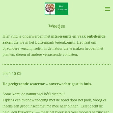
Ga
direct
naar
de
Weetjes
hoofdinhoud
Hier vind je onderwerpen met
interessante en vaak onbekende
zaken
die we in het Luitzenpark tegenkomen. Het gaat om
bijzondere verschijnselen in de natuur die te maken hebben met
planten, dieren of andere verrassende vondsten.
2025-10-05
De geelgerande watertor – onverwachte gast in huis.
Soms komt de natuur wel héél dichtbij!
Tijdens een avondwandeling met de hond door het park, vloog er
ineens een groot insect met me mee naar binnen. Eerst dacht ik:
help, een kakkerlak!
— maar het bleek iets veel mooiers te zijn: een