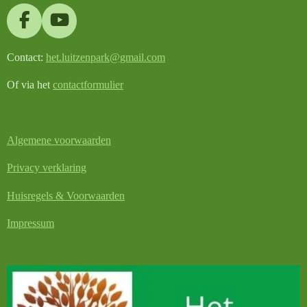
F
Y
a
o
Contact:
het.luitzenpark@gmail.com
c
u
e
T
Of via het
contactformulier
b
u
o
b
o
e
Algemene voorwaarden
k
Privacy verklaring
Huisregels & Voorwaarden
Impressum